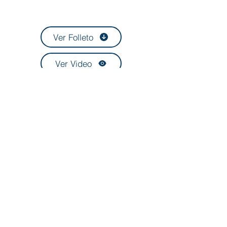
Ver Folleto
Ver Video
Capital Federal, Buenos Aires Argentina.
Distribuidores a TODO el país.
Ante cualquier consulta, comunicate con nuestro
equipo.
TEL:
(011) 4956-9250
ventas@biotrom.com.ar